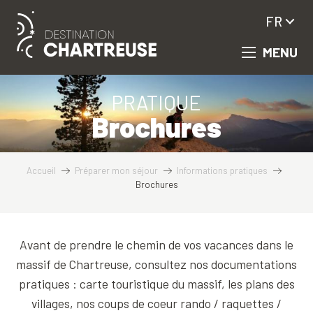
Aller
FR
au
contenu
MENU
principal
PRATIQUE
Brochures
Accueil
Préparer mon séjour
Informations pratiques
Brochures
Avant de prendre le chemin de vos vacances dans le
massif de Chartreuse, consultez nos documentations
pratiques : carte touristique du massif, les plans des
villages, nos coups de coeur rando / raquettes /