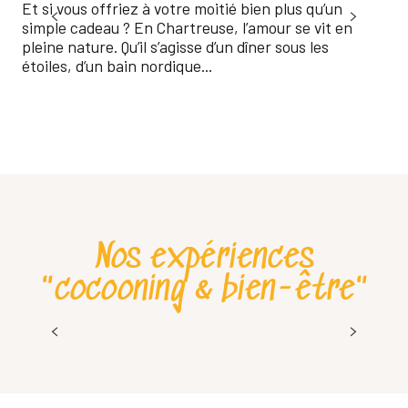
Pub
Et si vous offriez à votre moitié bien plus qu’un
simple cadeau ? En Chartreuse, l’amour se vit en
Ho 
pleine nature. Qu’il s’agisse d’un dîner sous les
se 
étoiles, d’un bain nordique...
fau
si...
Nos expériences
"cocooning & bien-être"
40ème Passe Montagne – édition 2026
Lire la suite