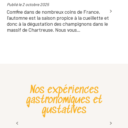
Publié le 2 octobre 2025
Publ
Comme dans de nombreux coins de France,
La 
l’automne est la saison propice à la cueillette et
dim
donc à la dégustation des champignons dans le
cél
massif de Chartreuse. Nous vous...
Cha
Nos expériences
gastronomiques et
gustatives
40ème Passe Montagne – édition 2026