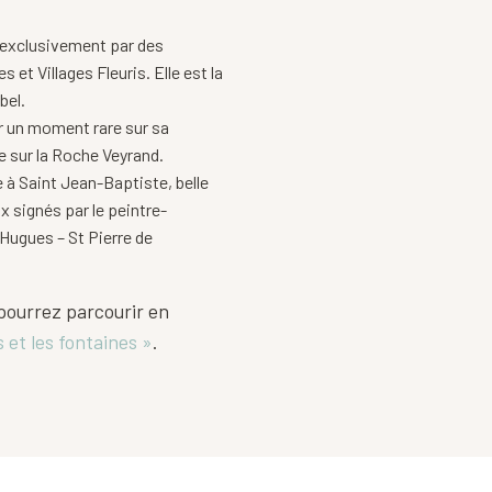
 exclusivement par des
s et Villages Fleuris. Elle est la
bel.
r un moment rare sur sa
 sur la Roche Veyrand.
 à Saint Jean-Baptiste, belle
x signés par le peintre-
 Hugues – St Pierre de
pourrez parcourir en
s et les fontaines »
.