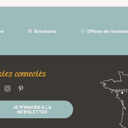
es
Brochures
Offices de tourism
stez connectés
NANT
JE M'INSCRIS À LA
NEWSLETTER