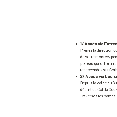
1/ Accès via Entre
Prenez la direction du
de votre montée, pens
plateau qui offre un d
redescendez sur Corb
2/ Accès via Les E
Depuis la vallée du G
départ du Col de Couz
Traversez les hameau