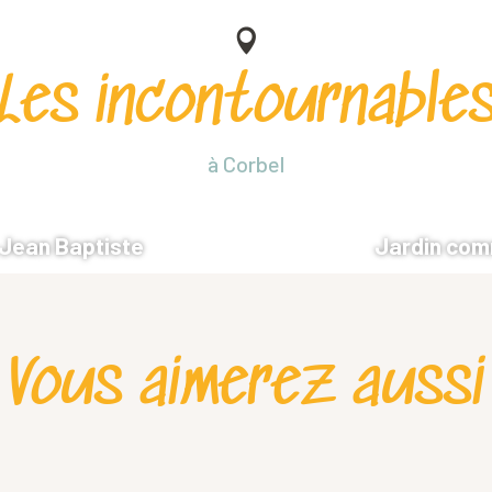
Les incontournable
à Corbel
 Jean Baptiste
Jardin co
Vous aimerez aussi
St Pierre de Chartreuse – St Hugues