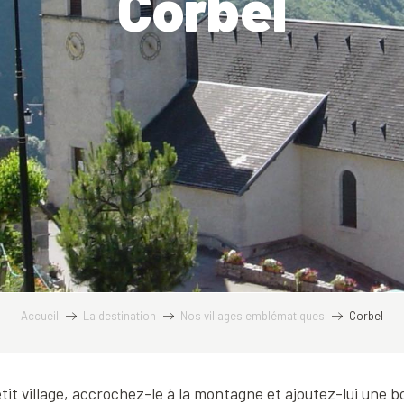
Corbel
Accueil
La destination
Nos villages emblématiques
Corbel
etit village, accrochez-le à la montagne et ajoutez-lui une 