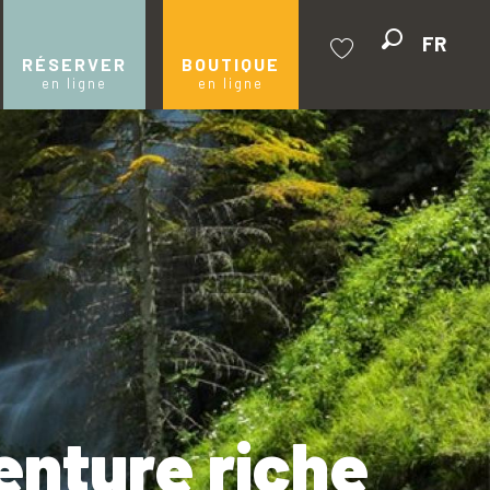
FR
Recherche
RÉSERVER
BOUTIQUE
en ligne
en ligne
Voir les favoris
enture riche