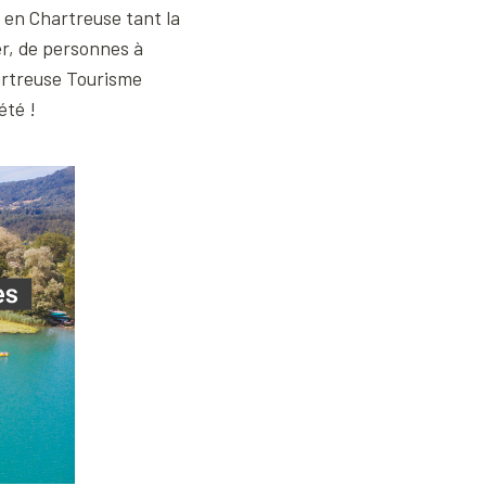
rir en Chartreuse tant la
er, de personnes à
artreuse Tourisme
été !