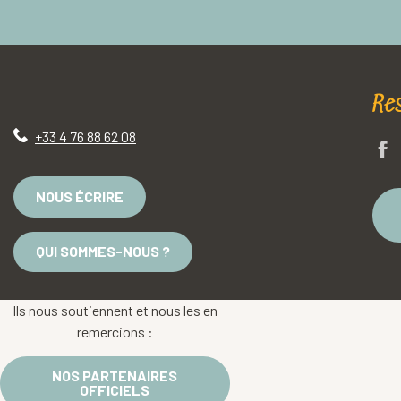
Re
+33 4 76 88 62 08
NOUS ÉCRIRE
QUI SOMMES-NOUS ?
Ils nous soutiennent et nous les en
remercions :
NOS PARTENAIRES
OFFICIELS