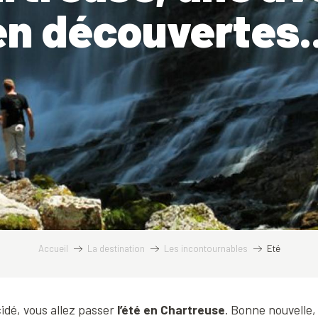
en découvertes..
Accueil
La destination
Les incontournables
Eté
idé, vous allez passer
l’été en Chartreuse
. Bonne nouvelle,