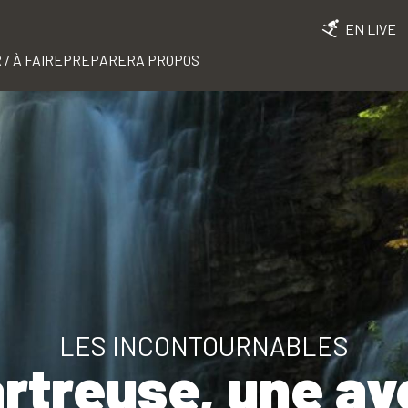
EN LIVE
 / À FAIRE
PREPARER
A PROPOS
LES INCONTOURNABLES
artreuse, une av