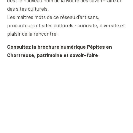
c’est le nouveau nom de la Route des savoir-faire et
Le bois rond, la fuste, la pratique des entailles, une expérience u
des sites culturels.
Musée Arcabas en Chartreuse
Les maîtres mots de ce réseau d’artisans,
Nature en Bulles
producteurs et sites culturels : curiosité, diversité et
plaisir de la rencontre.
Consultez la brochure numérique Pépites en
Chartreuse, patrimoine et savoir-faire