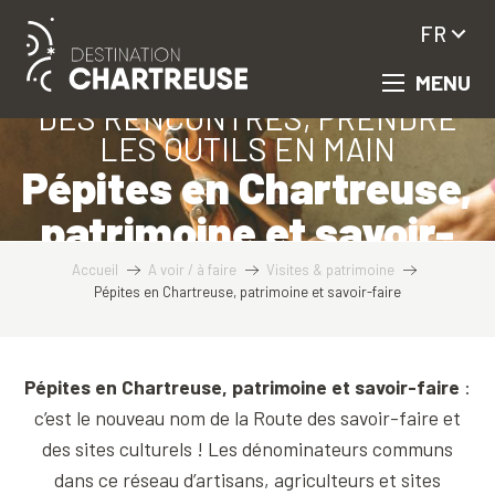
Aller
FR
au
contenu
SATISFAIRE SA CURIOSITÉ, FAIRE
MENU
principal
DES RENCONTRES, PRENDRE
LES OUTILS EN MAIN
Pépites en Chartreuse,
patrimoine et savoir-
faire
Accueil
A voir / à faire
Visites & patrimoine
Pépites en Chartreuse, patrimoine et savoir-faire
Pépites en Chartreuse, patrimoine et savoir-faire
:
c’est le nouveau nom de la Route des savoir-faire et
des sites culturels ! Les dénominateurs communs
dans ce réseau d’artisans, agriculteurs et sites