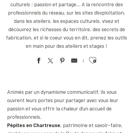
culturels : passion et partage… A la rencontre des
professionnels du réseau, sur les sites d’exploitation,
dans les ateliers, les espaces culturels, vivez et
découvrez les richesses du territoire, des secrets de
fabrication, et si le coeur vous en dit, prenez les outils
en main pour des ateliers et stages !
Ajouter aux favoris
Atelier d'initiation herboristerie familiale au fil des saisons
Cueillette et transformation de plantes médicinales : je prépare
Découverte de l’art de la fuste
Animés par un dynamisme communicatif, ils vous
Les mercredis des Entremonts - Marché artisanal convivial
ouvrent leurs portes pour partager avec vous leur
Musée de la Grande Chartreuse
passion et vous offrir la chaleur d’un accueil de
Atelier modelage d’une chouette
professionnels.
Fort Barraux
Pépites en Chartreuse
, patrimoine et savoir-faire,
Stage sculptures sur bois
Atelier street-art