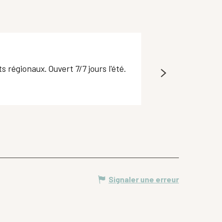
Acrobungy
 régionaux. Ouvert 7/7 jours l'été.
Sauts sur trampoline
Plateau-des-Petites-R
Signaler une erreur