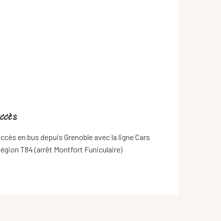
ccès
ccès
ccès en bus depuis Grenoble avec la ligne Cars
égion T84 (arrêt Montfort Funiculaire)