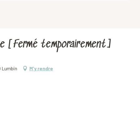
aire [Fermé temporairement]
0 Lumbin
M'y rendre