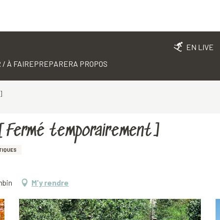
EN LIVE
 / À FAIRE
PREPARER
A PROPOS
]
re [Fermé temporairement]
TIQUES
mbin
M'y rendre