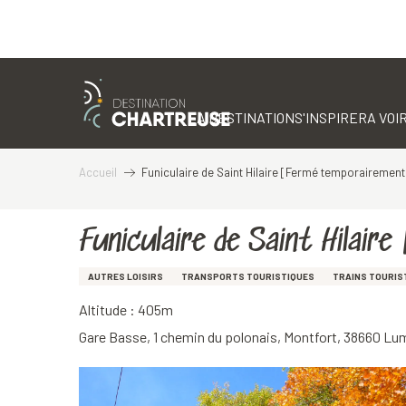
Aller
au
contenu
LA DESTINATION
S'INSPIRER
A VOIR
principal
Accueil
Funiculaire de Saint Hilaire [Fermé temporairement
Funiculaire de Saint Hilai
AUTRES LOISIRS
TRANSPORTS TOURISTIQUES
TRAINS TOURIS
Altitude : 405m
Gare Basse, 1 chemin du polonais, Montfort, 38660 Lu