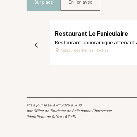
Sur place
En lien avec
Restaurant Le Funiculaire
Restaurant panoramique attenant à la
Plateau-des-Petites-Roches
Mis à jour le 08 avril 2026 à 14:18
par Office de Tourisme de Belledonne Chartreuse
(Identifiant de l'offre :
61945
)