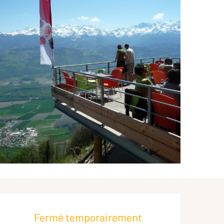
Ouverture et coordonnées
Fermé temporairement