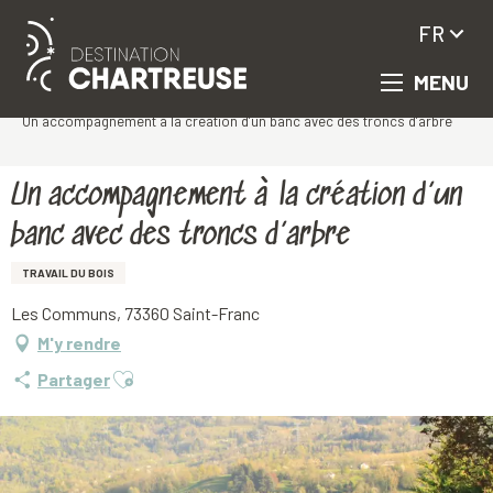
FR
MENU
Aller
Accueil
au
Un accompagnement à la création d’un banc avec des troncs d’arbre
contenu
principal
Un accompagnement à la création d’un
banc avec des troncs d’arbre
TRAVAIL DU BOIS
Les Communs, 73360 Saint-Franc
M'y rendre
Ajouter aux favoris
Partager