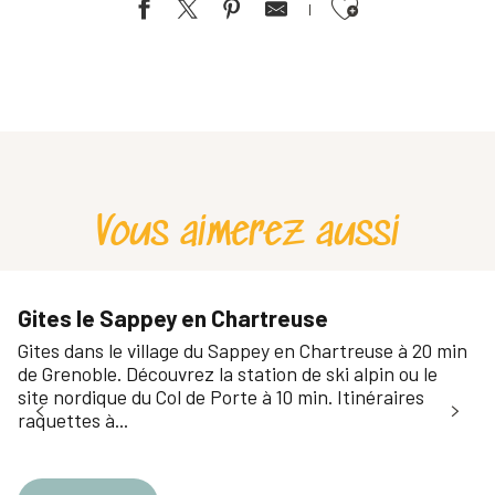
Ajouter aux favoris
La 5ème saison - Montagne
Le Maz'eau
Le Mas de Chartreuse : l'Alcôve
Aux fruits de la Treille - Gîte Vigne
Gîte de Bois Bossu - GÎTES COMMUNAUX
Gite de Calistane les Cascades, Alpes Isère entre Chartreuse et 
Vous aimerez aussi
Gîte au cœur des vignes du Domaine Maréchal
Le Sappeyard
Chez Maria
Le Passage, gîtes en Chartreuse - Le Dauphin
Gites le Sappey en Chartreuse
Résidence les 3 Sommets au Col de Porte - appartement Charma
Gites dans le village du Sappey en Chartreuse à 20 min
Aux fruits de la Treille - Gîte Ferme
de Grenoble. Découvrez la station de ski alpin ou le
site nordique du Col de Porte à 10 min. Itinéraires
raquettes à...