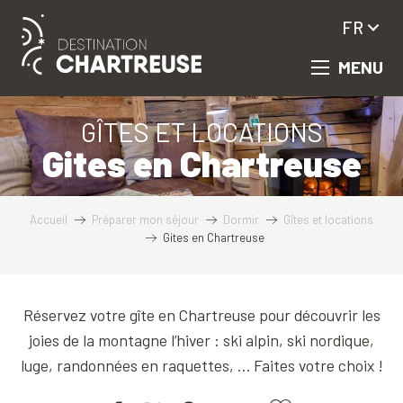
Aller
FR
au
contenu
MENU
principal
GÎTES ET LOCATIONS
Gites en Chartreuse
Accueil
Préparer mon séjour
Dormir
Gîtes et locations
Gites en Chartreuse
Réservez votre gîte en Chartreuse pour découvrir les
joies de la montagne l’hiver : ski alpin, ski nordique,
luge, randonnées en raquettes, … Faites votre choix !