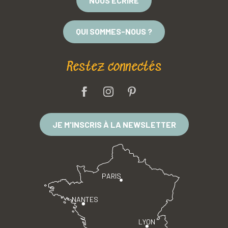
NOUS ÉCRIRE
QUI SOMMES-NOUS ?
Restez connectés
JE M'INSCRIS À LA NEWSLETTER
PARIS
NANTES
LYON