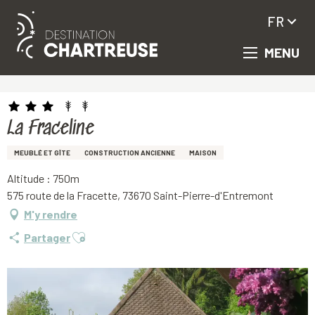
FR
MENU
Aller
Accueil
La Fraceline
au
contenu
principal
La Fraceline
MEUBLÉ ET GÎTE
CONSTRUCTION ANCIENNE
MAISON
Altitude : 750m
575 route de la Fracette, 73670 Saint-Pierre-d'Entremont
M'y rendre
Ajouter aux favoris
Partager