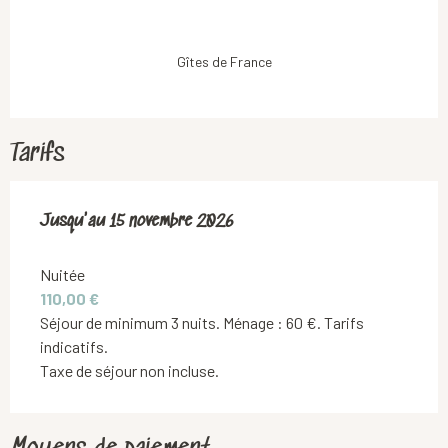
Gîtes de France
Tarifs
Du
Jusqu'au
30 avril 2026
15 novembre 2026
au
15 novembre 2026
Nuitée
110,00 €
Séjour de minimum 3 nuits. Ménage : 60 €. Tarifs
indicatifs.
Taxe de séjour non incluse.