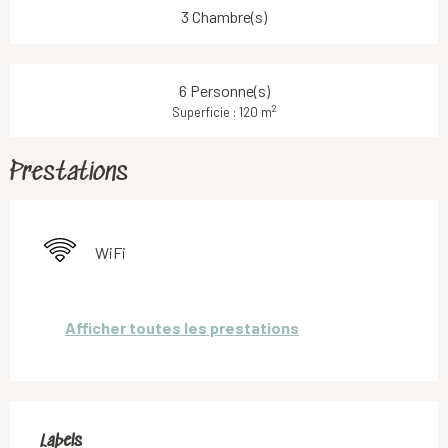
3 Chambre(s)
6 Personne(s)
2
Superficie : 120 m
Prestations
WiFi
Afficher toutes les prestations
Offres de prestations
Labels
Labels