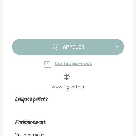
APPELER
Contactez-nous
www.fracette.fr
Langues parlées
Langues parlées
Environnement
Environnement
Vue montagne