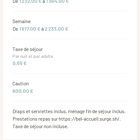
De
1 232,00 €
à
1 364,00 €
Semaine
De
1 617,00 €
à
2 233,00 €
Taxe de séjour
Par nuit et par adulte
0,55 €
Caution
600,00 €
Draps et serviettes inclus, ménage fin de séjour inclus.
Prestations repas sur https://bel-accueil.surge.sh/.
Taxe de séjour non incluse.