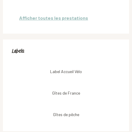
Afficher toutes les prestations
Offres de prestations
Labels
Labels
Label Accueil Vélo
Gîtes de France
Gîtes de pêche