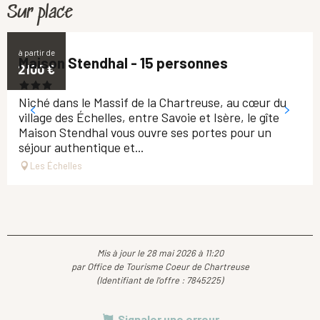
Sur place
à partir de
Maison Stendhal - 15 personnes
2100
€
Niché dans le Massif de la Chartreuse, au cœur du
village des Échelles, entre Savoie et Isère, le gîte
Maison Stendhal vous ouvre ses portes pour un
séjour authentique et...
Les Échelles
Mis à jour le 28 mai 2026 à 11:20
par Office de Tourisme Coeur de Chartreuse
(Identifiant de l'offre :
7845225
)
Signaler une erreur