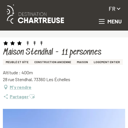
FR
MENU
Aller
Accueil
Maison Stendhal - 11 personnes
au
contenu
principal
Maison Stendhal - 11 personnes
MEUBLÉ ET GÎTE
CONSTRUCTION ANCIENNE
MAISON
LOGEMENT ENTIER
Altitude : 400m
28 rue Stendhal, 73360 Les Échelles
M'y rendre
Ajouter aux favoris
Partager