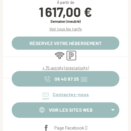
À partir de
1 617,00 €
Semaine (meublé)
Voir tous les tarifs
RÉSERVEZ VOTRE HÉBERGEMENT
WiFi
Parking
+ 75 autre(s) prestation(s)
06 40 97 25
▒▒
Contactez-nous
VOIR LES SITES WEB
Page Facebook