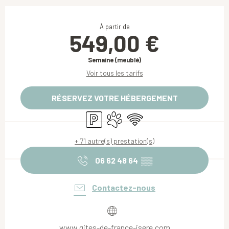
Ouverture et coordonnées
À partir de
549,00 €
Semaine (meublé)
Voir tous les tarifs
RÉSERVEZ VOTRE HÉBERGEMENT
Parking
Animaux acceptés
WiFi
+ 71 autre(s) prestation(s)
06 62 48 64
▒▒
Contactez-nous
www.gites-de-france-isere.com