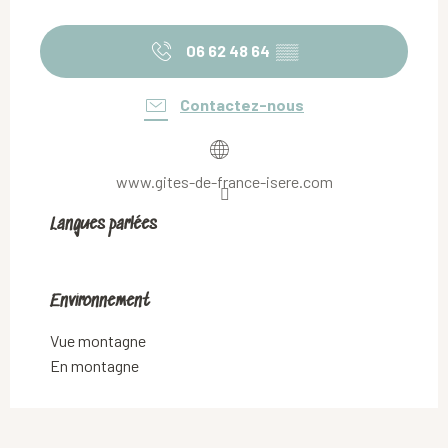
06 62 48 64
▒▒
Contactez-nous
www.gites-de-france-isere.com
Langues parlées
Langues parlées
Environnement
Environnement
Vue montagne
En montagne