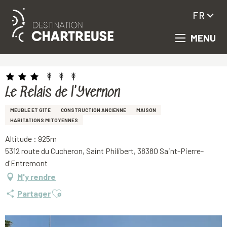
FR
MENU
Aller
Accueil
Le Relais de l'Yvernon
au
contenu
principal
Le Relais de l'Yvernon
MEUBLÉ ET GÎTE
CONSTRUCTION ANCIENNE
MAISON
HABITATIONS MITOYENNES
Altitude : 925m
5312 route du Cucheron, Saint Philibert, 38380 Saint-Pierre-
d'Entremont
M'y rendre
Ajouter aux favoris
Partager