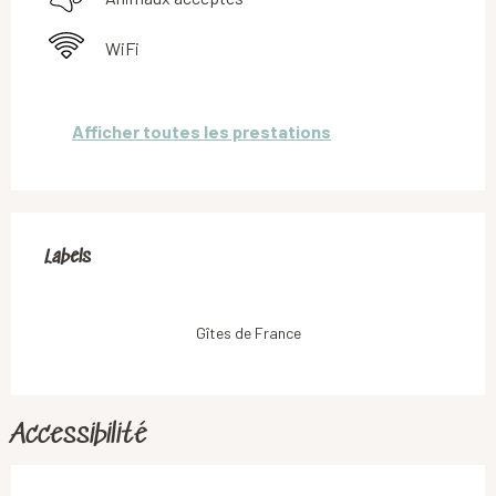
WiFi
Afficher toutes les prestations
Offres de prestations
Labels
Labels
Gîtes de France
Accessibilité