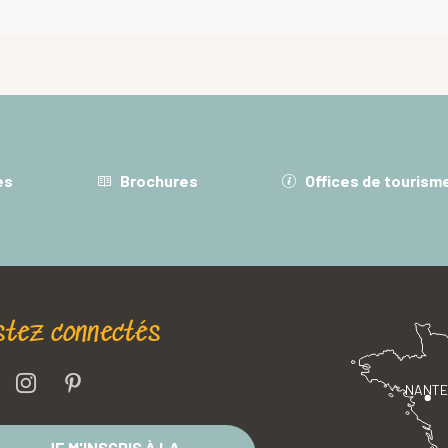
es
Brochures
Offices de tourism
stez connectés
NANT
JE M'INSCRIS À LA