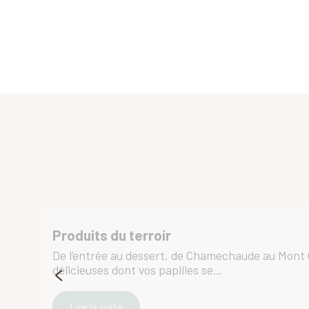
Epicerie Spar
Fromagerie les Paturages
Chocolaterie Sandrine Chappaz
Stock Italia Minimarket
Boucherie Du Rozat
Giuseppe CALVAGNO
From'Angèle
La Petite Roselière
Atout Fromages
La Boulange Café
Le Kiosque
Boucherie de Bernin
Produits du terroir
De l’entrée au dessert, de Chamechaude au Mont G
délicieuses dont vos papilles se...
Lire la suite