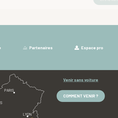
e
Partenaires
Espace pro
Venir sans voiture
PARIS
COMMENT VENIR ?
ES
LYON