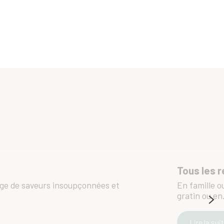
Tous les 
rge de saveurs insoupçonnées et
En famille o
gratin ou en.
Lire la sui