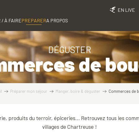
EN LIVE
 / À FAIRE
PREPARER
A PROPOS
DÉGUSTER
merces de bo
l
Préparer mon séjour
Manger, boire & déguster
Commerces de 
ie, produits du terroir, épiceries… Retrouvez tous les co
villages de Chartreuse !