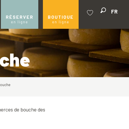
FR
Recherche
RÉSERVER
BOUTIQUE
en ligne
en ligne
Voir les favoris
uche
bouche
mmerces de bouche des