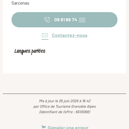
Sarcenas
06 81 86 74
▒▒
Contactez-nous
Langues parlées
Langues parlées
Mis à jour le 05 juin 2026 à 16:42
par Office de Tourisme Grenoble Alpes
(Identifiant de l'offre :
6610088
)
Signaler une erreur