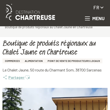
FR
MENU
Aller
Accueil
au
Boutique de produits régionaux au Chalet Jaune en Chartreuse
contenu
principal
Boutique de produits régionaux au
Chalet Jaune en Chartreuse
COMMERCES
ALIMENTATION
POINT DE VENTE DE PRODUCTEURS LOCAUX
Le Chalet Jaune, 50 route du Charmant Som, 38700 Sarcenas
Ajouter aux favoris
Partager