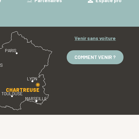
e
Partenaires
Espace pro
Venir sans voiture
PARIS
COMMENT VENIR ?
ES
LYON
CHARTREUSE
TOULOUSE
MARSEILLE