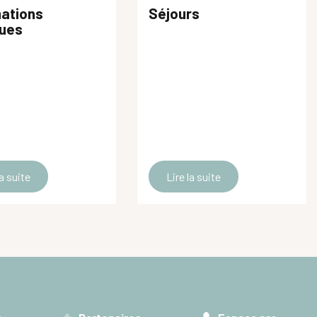
mations
Séjours
ques
la suite
Lire la suite