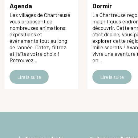
La banque Postale
Agenda
Dormir
PC2M
Les villages de Chartreuse
La Chartreuse rego
Atelier d'art "Dentelle et doigts de fée"
vous proposent de
magnifiques endroi
Les Thermes du Sultan
nombreuses animations,
découvrir. Cette an
expositions et
c’est décidé, vous p
événements tout au long
explorer cette régi
de l’année. Datez, filtrez
mille secrets ! Avan
et faîtes votre choix !
vivre une aventure 
Retrouvez...
en...
Lire la suite
Lire la suite