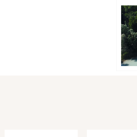
Babylone
Coiffure Imen Fleury
Borne de recharge pour véhicules électriques
Garage des Eymes
From'Angèle
Intermarché
Jorge Diffusion
Le Charpentier