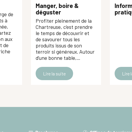
Manger, boire &
Infor
déguster
prati
rge de
ts à
Profiter pleinement de la
née,
Chartreuse, c’est prendre
artez
le temps de découvrir et
on aux
de savourer tous les
t de
produits issus de son
riche
terroir si généreux. Autour
d’une bonne table,...
Lire la suite
Lire 