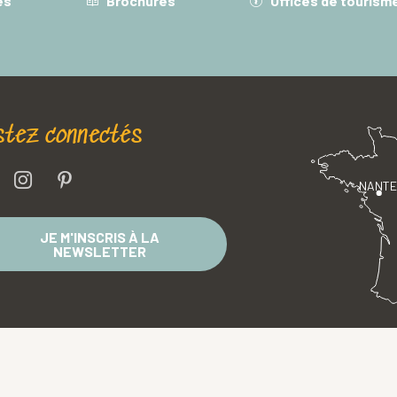
es
Brochures
Offices de tourism
stez connectés
NANT
JE M'INSCRIS À LA
NEWSLETTER