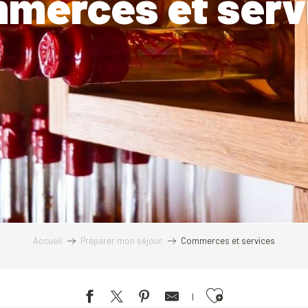
merces et serv
Accueil
Préparer mon séjour
Commerces et services
Ajouter aux favoris