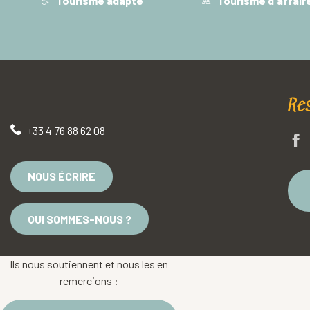
Tourisme adapté
Tourisme d'affair
Re
+33 4 76 88 62 08
NOUS ÉCRIRE
QUI SOMMES-NOUS ?
Ils nous soutiennent et nous les en
remercions :