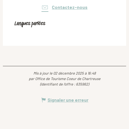
Contactez-nous
Langues parlées
Langues parlées
Mis à jour le 02 décembre 2025 à 16:48
par Office de Tourisme Coeur de Chartreuse
(Identifiant de l'offre :
635962
)
Signaler une erreur