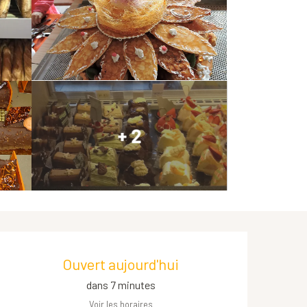
+ 2
Ouverture et coordonnées
Ouvert aujourd'hui
dans 7 minutes
Voir les horaires