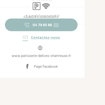
Parking
WiFi
+ 6 autre(s) prestation(s)
04 79 65 86
▒▒
Contactez-nous
www.patisserie-delices-chartreuse.fr
Page Facebook