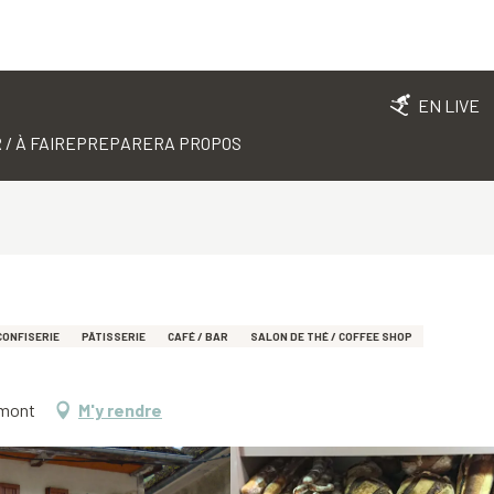
EN LIVE
 / À FAIRE
PREPARER
A PROPOS
CONFISERIE
PÂTISSERIE
CAFÉ / BAR
SALON DE THÉ / COFFEE SHOP
emont
M'y rendre