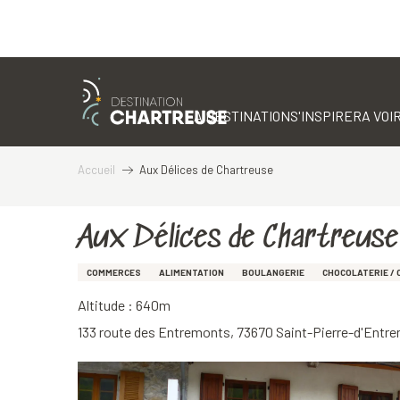
Aller
au
contenu
LA DESTINATION
S'INSPIRER
A VOIR
principal
Accueil
Aux Délices de Chartreuse
Aux Délices de Chartreuse
COMMERCES
ALIMENTATION
BOULANGERIE
CHOCOLATERIE / 
Altitude : 640m
133 route des Entremonts, 73670 Saint-Pierre-d'Entr