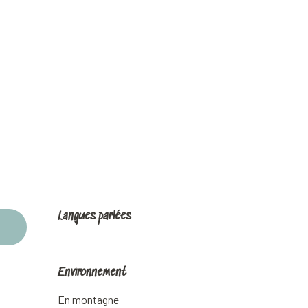
Langues parlées
Langues parlées
Environnement
Environnement
En montagne