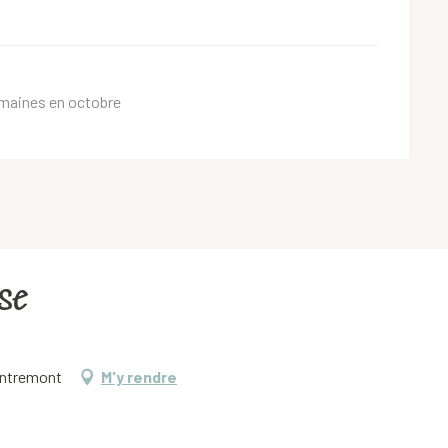
emaines en octobre
se
Entremont
M'y rendre