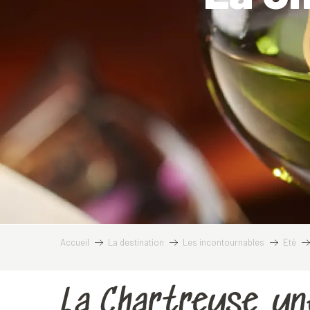
Accueil
La destination
Les incontournables
Eté
La Chartreuse, un