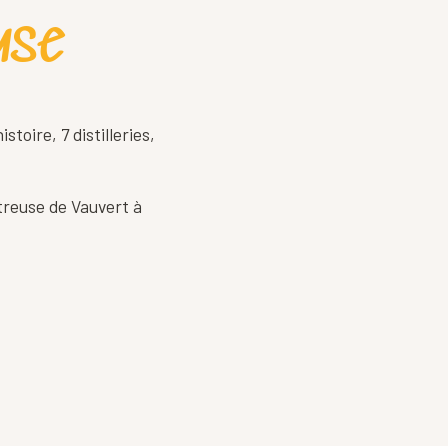
use
stoire, 7 distilleries,
treuse de Vauvert à