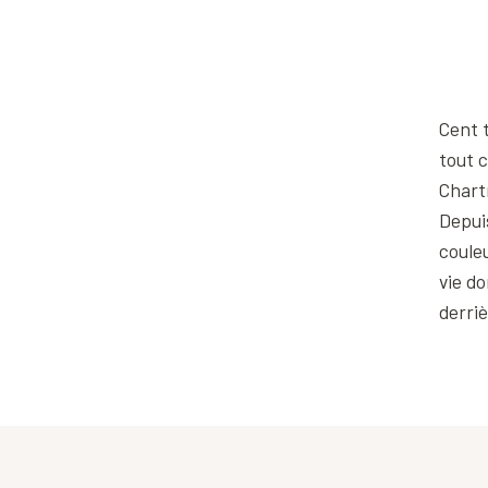
Cent 
tout c
Chart
Depuis
coule
vie d
derri