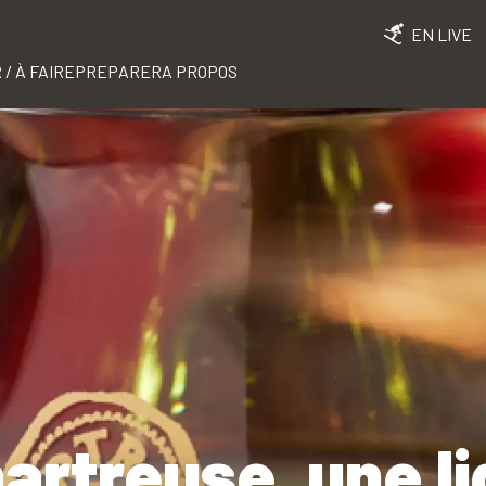
EN LIVE
 / À FAIRE
PREPARER
A PROPOS
artreuse, une l