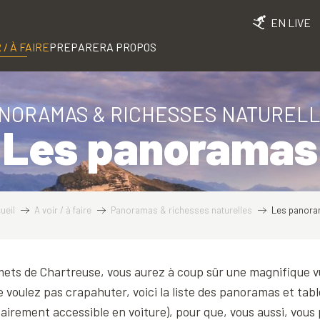
EN LIVE
 / À FAIRE
PREPARER
A PROPOS
NORAMAS & RICHESSES NATUREL
Les panoramas
ueil
A voir / à faire
Panoramas & richesses naturelles
Les panor
ets de Chartreuse, vous aurez à coup sûr une magnifique vue
e voulez pas crapahuter, voici la liste des panoramas et tabl
airement accessible en voiture), pour que, vous aussi, vous