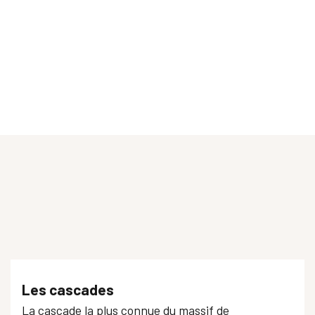
Belvédère du Charmant Som
Corbel
Pas du Frou
Table d'orientation château de Bellecombe
Col des Mille Martyrs
La Dent de Crolles
La Pinéa
Belvédère de Perthuis
Table d'orientation du Bec Margain
Belvédère de l'Ecolu
Belvédère des Riondettes
Col de la Cluse
Les cascades
La cascade la plus connue du massif de