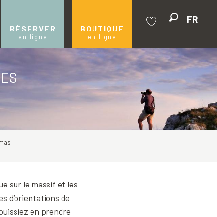
FR
Recherche
RÉSERVER
BOUTIQUE
en ligne
en ligne
Voir les favoris
LES
amas
 sur le massif et les
es d’orientations de
 puissiez en prendre