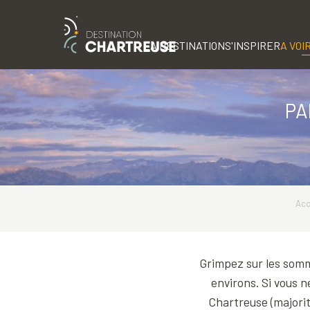
Aller
au
contenu
LA DESTINATION
S'INSPIRER
A VOIR
principal
PA
Acc
Grimpez sur les somm
environs. Si vous n
Chartreuse (majorit