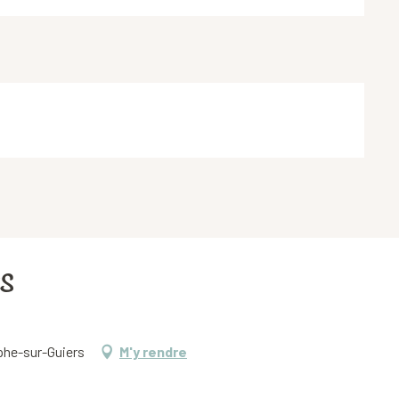
es
phe-sur-Guiers
M'y rendre