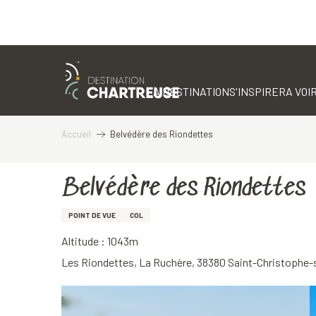
Aller
au
contenu
LA DESTINATION
S'INSPIRER
A VOIR
principal
Accueil
Belvédère des Riondettes
Belvédère des Riondettes
POINT DE VUE
COL
Altitude : 1043m
Les Riondettes, La Ruchère, 38380 Saint-Christophe-