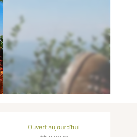
Ouverture et coordonnées
Ouvert aujourd'hui