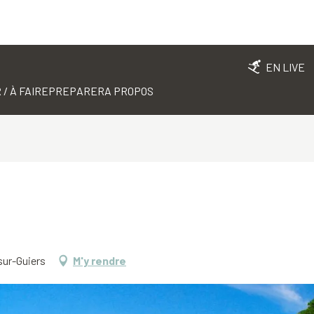
EN LIVE
 / À FAIRE
PREPARER
A PROPOS
sur-Guiers
M'y rendre