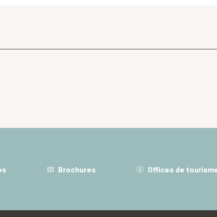
es
Brochures
Offices de tourism