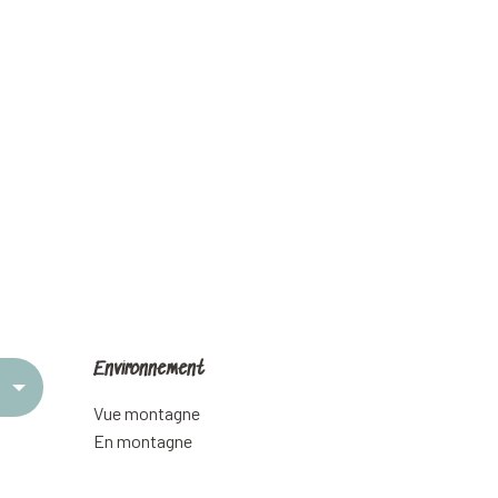
Environnement
Environnement
Vue montagne
En montagne