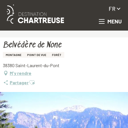
FR
MENU
Aller
Accueil
Belvédère de None
au
contenu
principal
Belvédère de None
MONTAGNE
POINT DE VUE
FORÊT
38380 Saint-Laurent-du-Pont
M'y rendre
Ajouter aux favoris
Partager