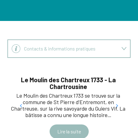
Contacts & informations pratiques
Tarifs
Le Moulin des Chartreux 1733 - La
C
Chartrousine
Le Moulin des Chartreux 1733 se trouve sur la
fa
commune de St Pierre d'Entremont, en
V
Chartreuse, sur la rive savoyarde du Guiers Vif. La
bâtisse a connu une longue histoire...
Lire la suite