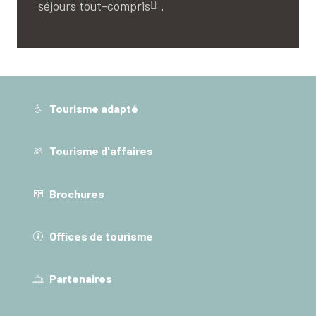
séjours tout-compris
.
Tourisme adapté
Tourisme d'affaires
Brochures
Offices de tourisme
Partenaires