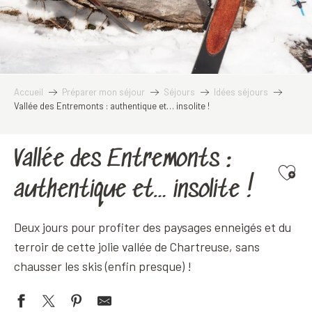
Accueil
Préparer mon séjour
Séjours
Idées séjours
Vallée des Entremonts : authentique et… insolite !
Vallée des Entremonts :
Ajoute
authentique et… insolite !
Deux jours pour profiter des paysages enneigés et du
terroir de cette jolie vallée de Chartreuse, sans
chausser les skis (enfin presque) !