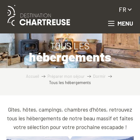
Aller
FR
au
contenu
MENU
principal
TOUS LES
hébergements
Accueil
Préparer mon séjour
Dormir
Tous les hébergements
Gîtes, hôtes, campings, chambres d’hôtes, retrouvez
tous les hébergements de notre beau massif et faites
votre sélection pour votre prochaine escapade !