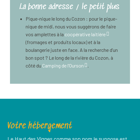
La bonne adresse / le petit plus
Pique-nique le long du Cozon : pour le pique-
nique de midi, nous vous suggérons de faire
vos amplettes à la
coopérative laitière
(fromages et produits locaux) et à la
boulangerie juste en face. A la recherche d’un
bon spot ? Le long de la rivière du Cozon, à
côté du
Camping de l’Ourson
.
Votre hébergement
Le Haut des Vignes comme son nom le suppose est