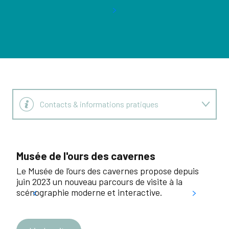
Contacts & informations pratiques
Tarifs
Musée de l'ours des cavernes
Châ
Le Musée de l’ours des cavernes propose depuis
Ados
juin 2023 un nouveau parcours de visite à la
Touv
scénographie moderne et interactive.
les 
parc