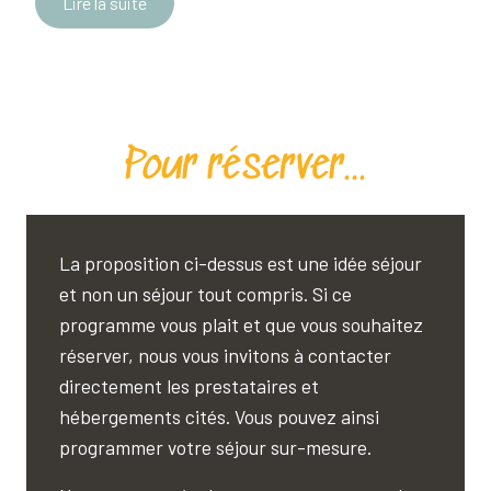
Lire la suite
L
Pour réserver...
La proposition ci-dessus est une idée séjour
et non un séjour tout compris. Si ce
programme vous plait et que vous souhaitez
réserver, nous vous invitons à contacter
directement les prestataires et
hébergements cités. Vous pouvez ainsi
programmer votre séjour sur-mesure.