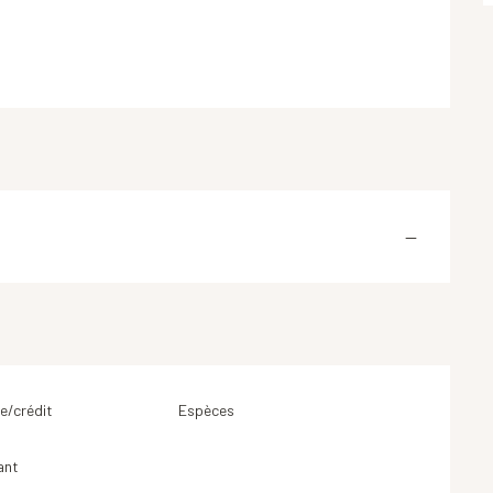
—
e/crédit
Espèces
ant