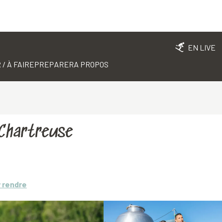
EN LIVE
 / À FAIRE
PREPARER
A PROPOS
 Chartreuse
y rendre