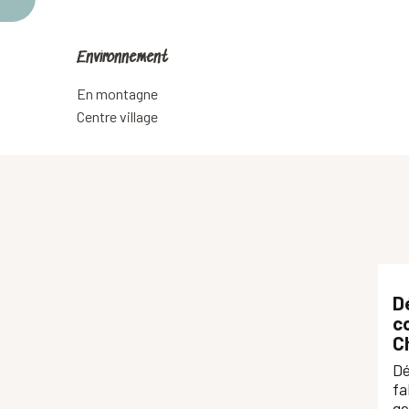
Environnement
Environnement
En montagne
Centre village
D
co
C
Dé
fa
ge