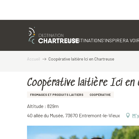
Aller
au
contenu
LA DESTINATION
S'INSPIRER
A VOIR
principal
Accueil
Coopérative laitière Ici en Chartreuse
Coopérative laitière Ici en
FROMAGES ET PRODUITS LAITIERS
COOPÉRATIVE
Altitude : 829m
40 allée du Musée, 73670 Entremont-le-Vieux
M'