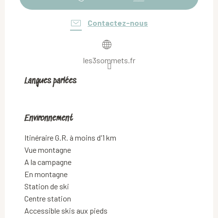
Contactez-nous
les3sommets.fr
Langues parlées
Langues parlées
Environnement
Environnement
Itinéraire G.R. à moins d'1 km
Vue montagne
A la campagne
En montagne
Station de ski
Centre station
Accessible skis aux pieds