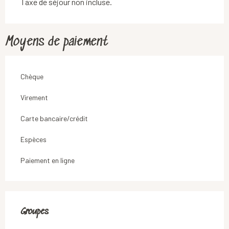
Taxe de séjour non incluse.
Moyens de paiement
Chèque
Virement
Carte bancaire/crédit
Espèces
Paiement en ligne
Groupes
Groupes