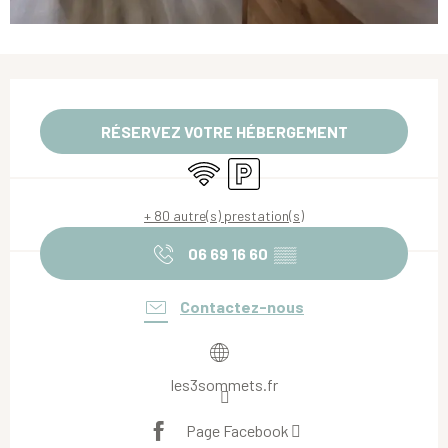
Ouverture et coordonnées
RÉSERVEZ VOTRE HÉBERGEMENT
WiFi
Parking
+ 80 autre(s) prestation(s)
06 69 16 60
▒▒
Contactez-nous
les3sommets.fr
Page Facebook