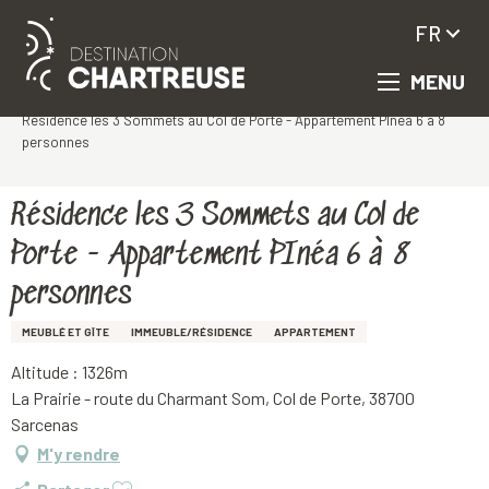
FR
MENU
Aller
Accueil
au
Résidence les 3 Sommets au Col de Porte - Appartement PInéa 6 à 8
contenu
personnes
principal
Résidence les 3 Sommets au Col de
Porte - Appartement PInéa 6 à 8
personnes
MEUBLÉ ET GÎTE
IMMEUBLE/RÉSIDENCE
APPARTEMENT
Altitude : 1326m
La Prairie - route du Charmant Som, Col de Porte, 38700
Sarcenas
M'y rendre
Ajouter aux favoris