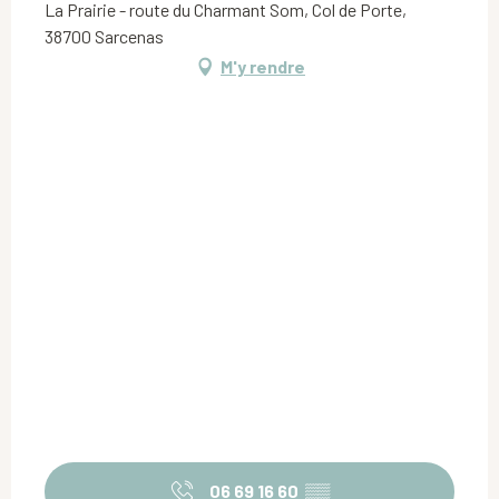
La Prairie - route du Charmant Som, Col de Porte,
38700 Sarcenas
M'y rendre
06 69 16 60
▒▒