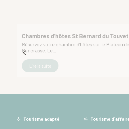
Cœur de Neige
Naëlo Chartreuse
Chambre d'hôtes Pampeline
Chambres chez l'habitant - Les Redans
Le Machu Picchu
Chambres d’hôtes St Bernard du Touvet, 
Réservez votre chambre d’hôtes sur le Plateau des
Pancrasse. Le...
Lire la suite
Tourisme adapté
Tourisme d'affair