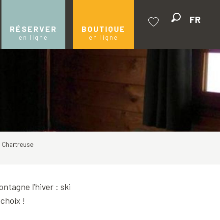
FR
Recherche
RÉSERVER
BOUTIQUE
en ligne
en ligne
Voir les favoris
 Chartreuse
ntagne l’hiver : ski
choix !