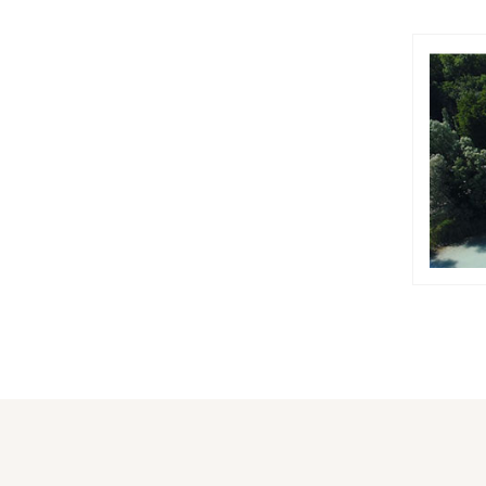
Le Valombré
Chambres d'Hôtes Les Grands Arbres
Château du Montalieu
Le petit Skieur - Appartement panoramique
La Colline aux Rêves
L'ancienne école du Villard
Le Chant de l'eau