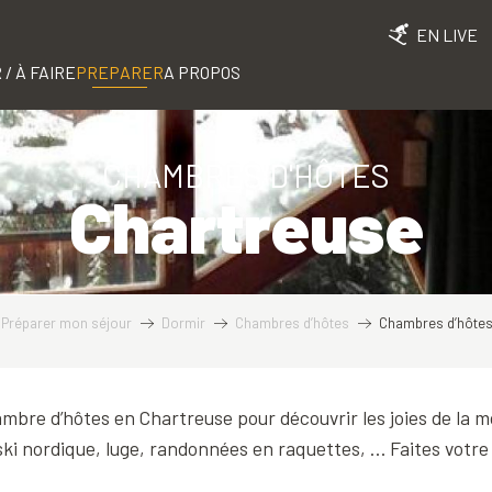
EN LIVE
 / À FAIRE
PREPARER
A PROPOS
CHAMBRES D'HÔTES
Chartreuse
Préparer mon séjour
Dormir
Chambres d’hôtes
Chambres d’hôtes
bre d’hôtes en Chartreuse pour découvrir les joies de la mo
 ski nordique, luge, randonnées en raquettes, … Faites votre 