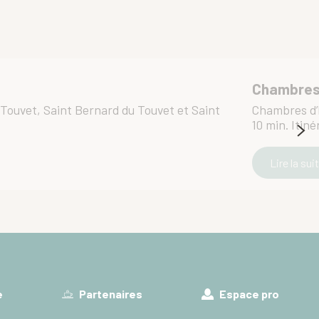
Chambres 
u Touvet, Saint Bernard du Touvet et Saint
Chambres d’h
10 min. Itinér
Lire la sui
e
Partenaires
Espace pro