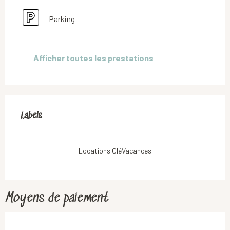
Parking
Afficher toutes les prestations
Offres de prestations
Labels
Labels
Locations CléVacances
Moyens de paiement