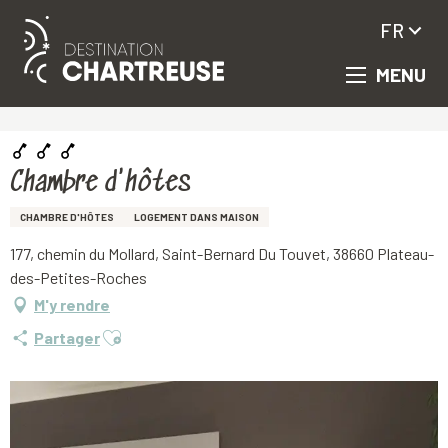
FR
MENU
Aller
Accueil
Chambre d'hôtes
au
contenu
principal
Chambre d'hôtes
CHAMBRE D'HÔTES
LOGEMENT DANS MAISON
177, chemin du Mollard, Saint-Bernard Du Touvet, 38660 Plateau-
des-Petites-Roches
M'y rendre
Ajouter aux favoris
Partager