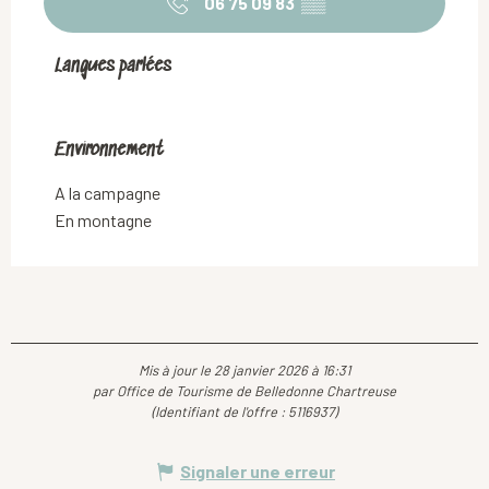
06 75 09 83
▒▒
Langues parlées
Langues parlées
Environnement
Environnement
A la campagne
En montagne
Mis à jour le 28 janvier 2026 à 16:31
par Office de Tourisme de Belledonne Chartreuse
(Identifiant de l'offre :
5116937
)
Signaler une erreur