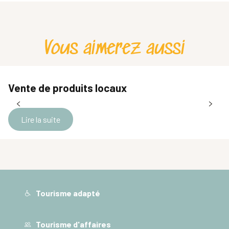
La Boutique du Plateau
Boucherie de Bernin
Boutique de produits régionaux au Chalet Jaune en Chartreuse
Vous aimerez aussi
Alpes Eco Matériaux
Magasin SPAR
traiteur POULAIN
Boulangerie Pâtisserie Latouche
Vente de produits locaux
Les Paniers Sappeyards - Épicerie et traiteur
Saint Ismier Primeur
Lire la suite
Tourisme adapté
Tourisme d'affaires