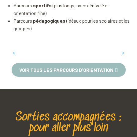
Parcours
sportifs
(plus longs, avec dénivelé et
orientation fine)
Parcours
pédagogiques
(idéaux pour les scolaires et les
groupes)
La grotte du loup et le mystère du Disque
Céleste
Nances
VOIR TOUS LES PARCOURS D'ORIENTATION
Sorties accompagnées :
pour aller plus loin