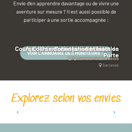
Envie d’en apprendre davantage ou de vivre une
aventure sur mesure ? Il est aussi possible de
participer à une sortie accompagnée :
Course d'Orientation, à vos boussoles
Apprentis Montagnards - Ecole de
Course d'orientation et biathlon
Initiation à l'orientation
VOIR L'ANNUAIRE DES MONITEURS
Porte
Plateau-des-Petites-Roches
Saint-Pierre-de-Chartreuse
Saint-Pierre-d'Entremont
Sarcenas
Explorez selon vos envies
Parcours d’orientation en famille en
Chartreuse