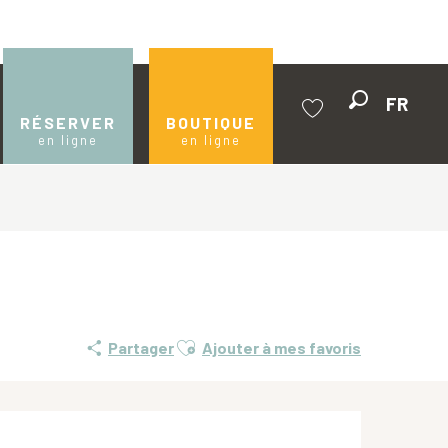
FR
Recherche
RÉSERVER
BOUTIQUE
en ligne
en ligne
Voir les favoris
Ajouter aux favoris
Partager
Ajouter à mes favoris
Ouverture et coordonnées