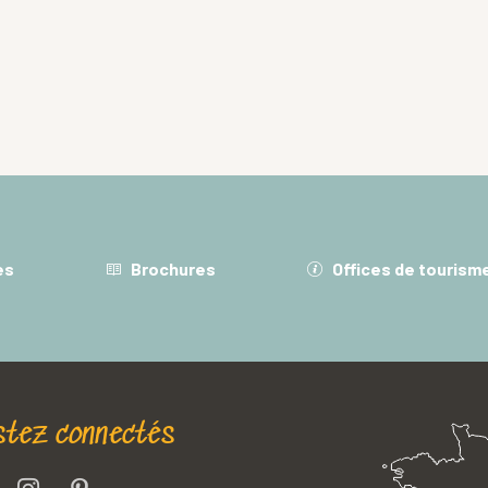
es
Brochures
Offices de tourism
stez connectés