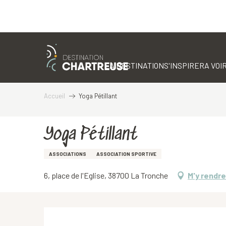
Aller
au
contenu
LA DESTINATION
S'INSPIRER
A VOIR
principal
Accueil
Yoga Pétillant
Yoga Pétillant
ASSOCIATIONS
ASSOCIATION SPORTIVE
6, place de l'Eglise, 38700 La Tronche
M'y rendre
Description