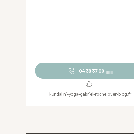
04 38 37 00
▒▒
kundalini-yoga-gabriel-roche.over-blog.fr