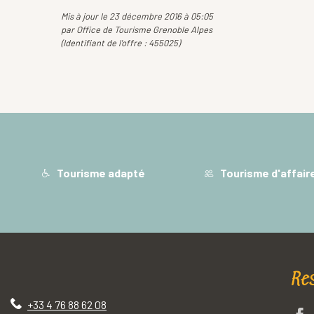
Mis à jour le 23 décembre 2016 à 05:05
par Office de Tourisme Grenoble Alpes
(Identifiant de l'offre :
455025
)
Tourisme adapté
Tourisme d'affair
Re
+33 4 76 88 62 08