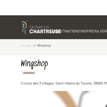
Aller
au
contenu
LA DESTINATION
S'INSPIRER
A VOIR
principal
Accueil
Wingshop
Wingshop
SERVICES
3 route des 3 villages, Saint-Hilaire du Touvet, 3866