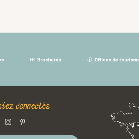
es
Brochures
Offices de tourism
stez connectés
NANT