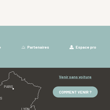
e
Partenaires
Espace pro
Venir sans voiture
PARIS
COMMENT VENIR ?
ES
LYON