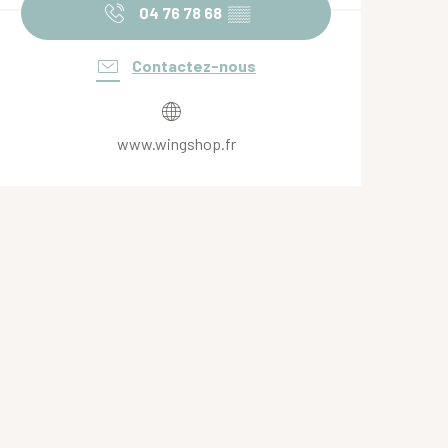
04 76 78 68
▒▒
Contactez-nous
www.wingshop.fr