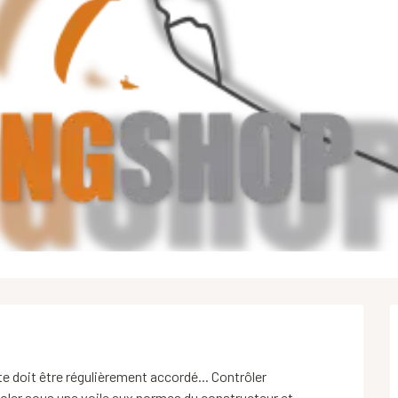
doit être régulièrement accordé... Contrôler 
oler sous une voile aux normes du constructeur et 