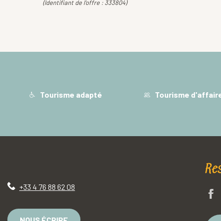
(Identifiant de l'offre :
333804
)
Tourisme adapté
Tourisme d'affair
Re
+33 4 76 88 62 08
NOUS ÉCRIRE