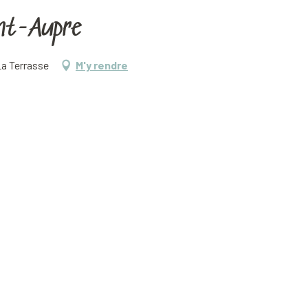
aint-Aupre
La Terrasse
M'y rendre