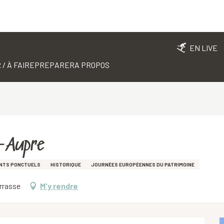
EN LIVE
 / À FAIRE
PREPARER
A PROPOS
nt-Aupre
ENTS PONCTUELS
HISTORIQUE
JOURNÉES EUROPÉENNES DU PATRIMOINE
errasse
M'y rendre