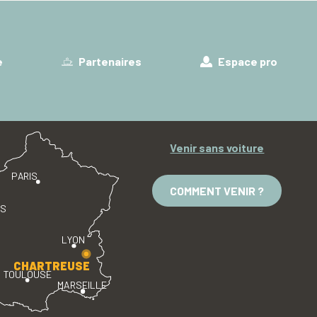
e
Partenaires
Espace pro
Venir sans voiture
PARIS
COMMENT VENIR ?
ES
LYON
CHARTREUSE
TOULOUSE
MARSEILLE