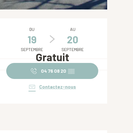
Ouverture et coordonnées
DU
AU
19
20
SEPTEMBRE
SEPTEMBRE
Gratuit
04 76 08 20
▒▒
Contactez-nous