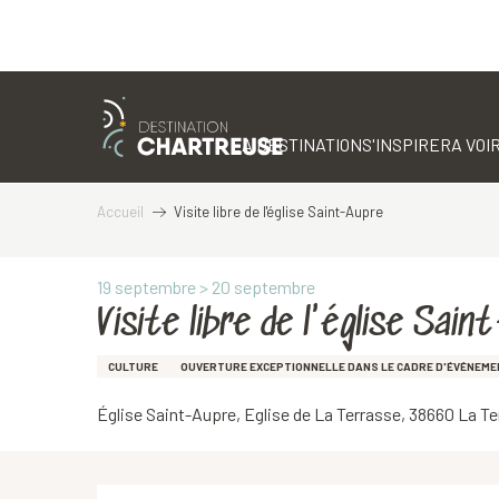
Aller
au
contenu
LA DESTINATION
S'INSPIRER
A VOIR
principal
Accueil
Visite libre de l'église Saint-Aupre
19 septembre > 20 septembre
Visite libre de l'église Sai
CULTURE
OUVERTURE EXCEPTIONNELLE DANS LE CADRE D'ÉVÉNEM
Église Saint-Aupre, Eglise de La Terrasse, 38660 La T