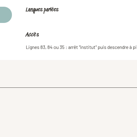
Langues parlées
Langues parlées
Accès
Accès
Lignes 83, 84 ou 35 : arrêt "institut" puis descendre à pi