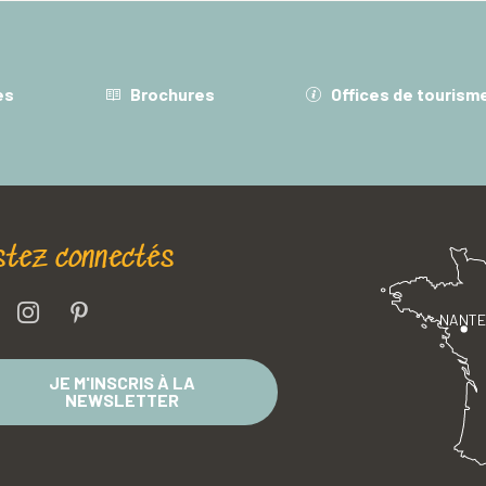
es
Brochures
Offices de tourism
stez connectés
NANT
JE M'INSCRIS À LA
NEWSLETTER