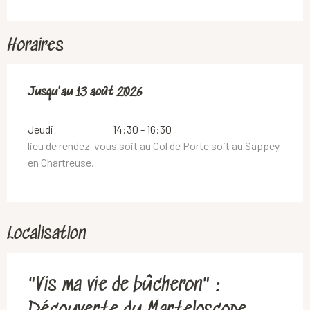
Horaires
Du
Jusqu'au
16 juillet 2026
13 août 2026
au
13 août 2026
Jeudi
14:30 - 16:30
lieu de rendez-vous soit au Col de Porte soit au Sappey
en Chartreuse.
Localisation
"Vis ma vie de bûcheron" :