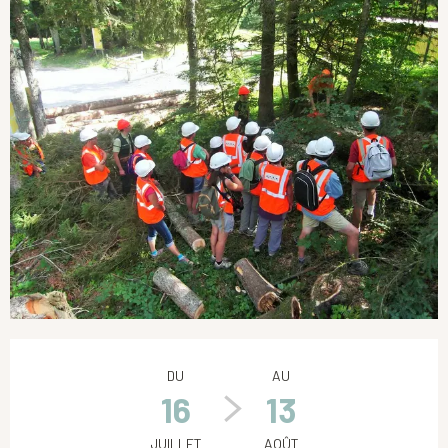
Ouverture et coordonnées
DU
AU
16
13
JUILLET
AOÛT