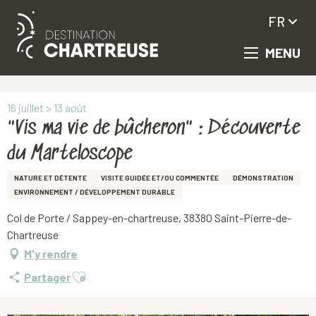
FR
MENU
Aller
Accueil
"Vis ma vie de bûcheron" : Découverte du Marteloscope
au
contenu
principal
16 juillet > 13 août
"Vis ma vie de bûcheron" : Découverte
du Marteloscope
NATURE ET DÉTENTE
VISITE GUIDÉE ET/OU COMMENTÉE
DÉMONSTRATION
ENVIRONNEMENT / DÉVELOPPEMENT DURABLE
Col de Porte / Sappey-en-chartreuse, 38380 Saint-Pierre-de-
Chartreuse
M'y rendre
Ajouter aux favoris
Partager