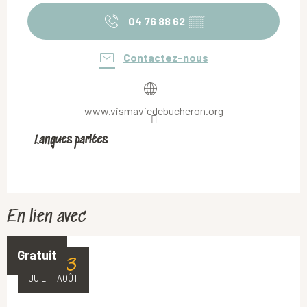
04 76 88 62
▒▒
Contactez-nous
www.vismaviedebucheron.org
Langues parlées
Langues parlées
En lien avec
Gratuit
16
13
JUIL.
AOÛT