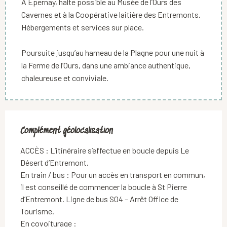
À Epernay, halte possible au Musée de l’Ours des
Cavernes et à la Coopérative laitière des Entremonts.
Hébergements et services sur place.
Poursuite jusqu’au hameau de la Plagne pour une nuit à
la Ferme de l’Ours, dans une ambiance authentique,
chaleureuse et conviviale.
Complément géolocalisation
Complément géolocalisation
ACCÈS : L’itinéraire s’effectue en boucle depuis Le 
Désert d’Entremont.

En train / bus : Pour un accès en transport en commun, 
il est conseillé de commencer la boucle à St Pierre 
d’Entremont. Ligne de bus S04 – Arrêt Office de 
Tourisme.

En covoiturage :
