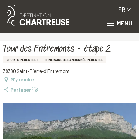
FR
MENU
Aller
Accueil
Tour des Entremonts - étape 2
au
contenu
principal
Tour des Entremonts - étape 2
SPORTS PÉDESTRES
ITINÉRAIRE DE RANDONNÉE PÉDESTRE
38380 Saint-Pierre-d'Entremont
M'y rendre
Ajouter aux favoris
Partager