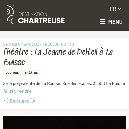
FR
MENU
Aller
Accueil
Théâtre : La Jeanne de Delteil à La Buisse
au
contenu
principal
Samedi 6 mars 2027 de 20:00 à 21:30
Théâtre : La Jeanne de Delteil à La
Buisse
CULTURE
THÉÂTRE
Salle polyvalente de La Buisse, Rue des écoles, 38500 La Buisse
M'y rendre
Ajouter aux favoris
Partager