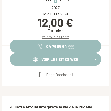
6
SAMEDI
MARS
2027
De 20:00 à 21:30
12,00 €
Tarif plein
Voir tous les tarifs
04 76 65 64
▒▒
VOIR LES SITES WEB
Page Facebook
Description
Juliette Rizoud interprète la vie de la Pucelle 