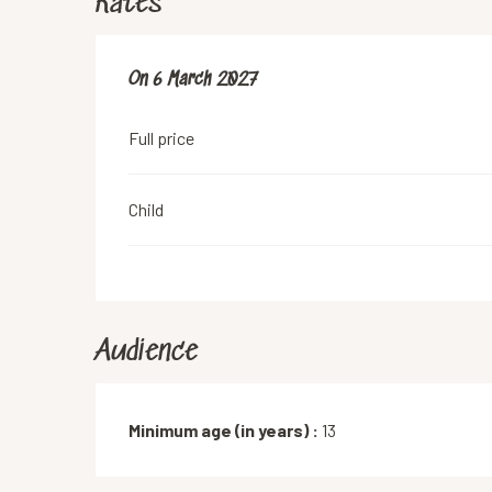
Rates
On
On
6 March 2027
6 March 2027
Full price
Child
Audience
Minimum age (in years) :
13