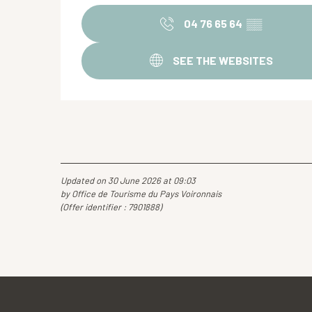
04 76 65 64
▒▒
SEE THE WEBSITES
Updated on 30 June 2026 at 09:03
by Office de Tourisme du Pays Voironnais
(Offer identifier :
7901888
)