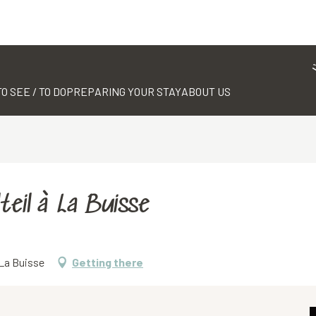
TO SEE / TO DO
PREPARING YOUR STAY
ABOUT US
teil à La Buisse
 La Buisse
Getting there