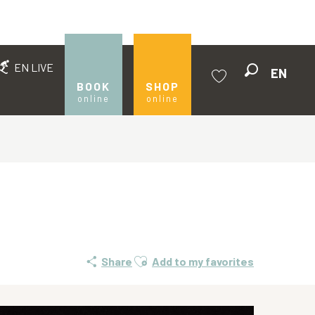
EN LIVE
EN
Search
BOOK
SHOP
online
online
Voir les favoris
Ajouter aux favoris
Share
Add to my favorites