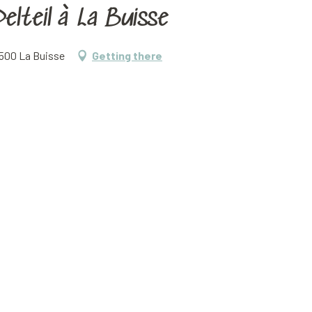
elteil à La Buisse
8500 La Buisse
Getting there