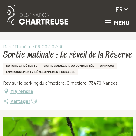
FR
MENU
Aller
Accueil
Sortie matinale : Le réveil de la Réserve
au
contenu
principal
Mardi 11 août de 06:00 à 07:30
Sortie matinale : Le réveil de la Réserve
NATURE ET DÉTENTE
VISITE GUIDÉE ET/OU COMMENTÉE
ANIMAUX
ENVIRONNEMENT / DÉVELOPPEMENT DURABLE
Rdv sur le parking du cimetière, Cimetière, 73470 Nances
M'y rendre
Ajouter aux favoris
Partager