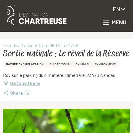
EN
MENU
Aller
Homepage
Sortie matinale : Le réveil de la Réserve
au
contenu
principal
Tuesday 11 august from 06:00 to 07:30
Sortie matinale : Le réveil de la Réserve
NATURE AND RELAXATION
GUIDED TOUR
ANIMALS
ENVIRONMENT
Rdv sur le parking du cimetière, Cimetière, 73470 Nances
Getting there
Ajouter aux favoris
Share