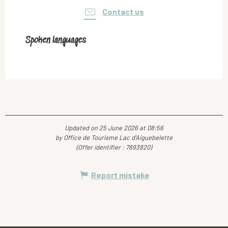
Contact us
Spoken languages
Spoken languages
Updated on 25 June 2026 at 08:56
by Office de Tourisme Lac d'Aiguebelette
(Offer identifier :
7893820
)
Report mistake