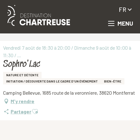
FR
MENU
Aller
Accueil
Sophro'Lac
au
contenu
principal
Vendredi 7 août de 18:30 à 20:00 / Dimanche 9 août de 10:00 à
11:30 / ...
Sophro'Lac
NATURE ET DÉTENTE
INITIATION / DÉCOUVERTE DANS LE CADRE D'UN ÉVÉNEMENT
BIEN-ÊTRE
Camping Bellevue, 1685 route de la veronniere, 38620 Montferrat
M'y rendre
Ajouter aux favoris
Partager