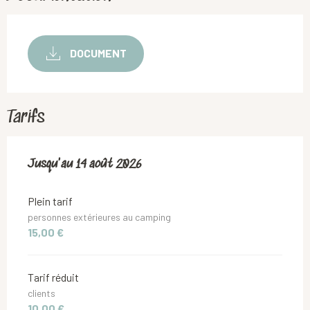
DOCUMENT
Tarifs
Du
Jusqu'au
17 juillet 2026
14 août 2026
au
14 août 2026
Plein tarif
personnes extérieures au camping
15,00 €
Tarif réduit
clients
10,00 €