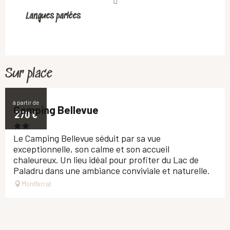
Langues parlées
Langues parlées
Sur place
à partir de
Camping Bellevue
270
€
Le Camping Bellevue séduit par sa vue
exceptionnelle, son calme et son accueil
chaleureux. Un lieu idéal pour profiter du Lac de
Paladru dans une ambiance conviviale et naturelle.
Montferrat