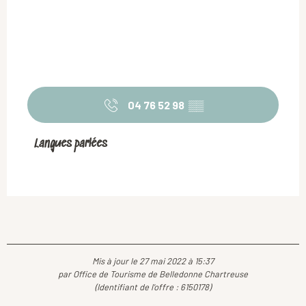
04 76 52 98
▒▒
Langues parlées
Langues parlées
Mis à jour le 27 mai 2022 à 15:37
par Office de Tourisme de Belledonne Chartreuse
(Identifiant de l'offre :
6150178
)