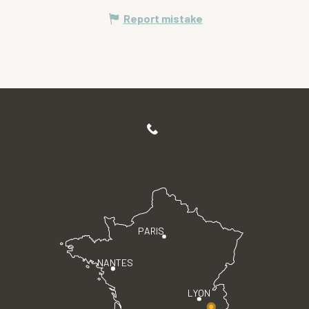
Report mistake
PARIS
NANTES
LYON