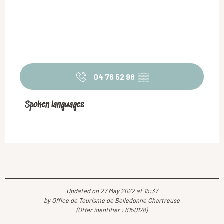
04 76 52 98
▒▒
Spoken languages
Spoken languages
Updated on 27 May 2022 at 15:37
by Office de Tourisme de Belledonne Chartreuse
(Offer identifier :
6150178
)