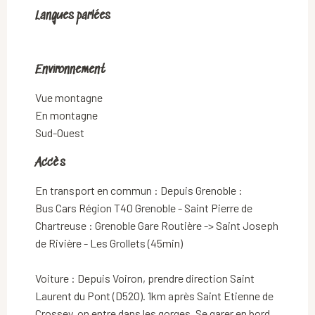
Langues parlées
Langues parlées
Environnement
Environnement
Vue montagne
En montagne
Sud-Ouest
Accès
Accès
En transport en commun : Depuis Grenoble :
Bus Cars Région T40 Grenoble - Saint Pierre de
Chartreuse : Grenoble Gare Routière -> Saint Joseph
de Rivière - Les Grollets (45min)
Voiture : Depuis Voiron, prendre direction Saint
Laurent du Pont (D520). 1km après Saint Etienne de
Crossey, on entre dans les gorges. Se garer en bord