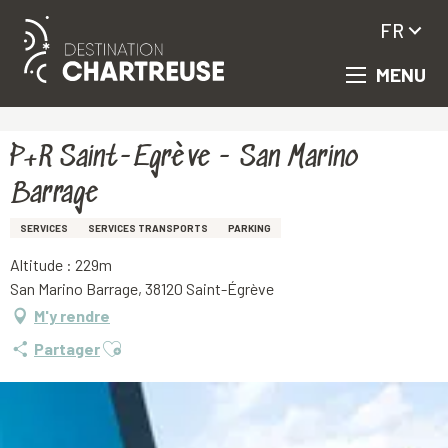
FR
MENU
Aller
Accueil
P+R Saint-Egrève - San Marino Barrage
au
contenu
principal
P+R Saint-Egrève - San Marino
Barrage
SERVICES
SERVICES TRANSPORTS
PARKING
Altitude : 229m
San Marino Barrage, 38120 Saint-Égrève
M'y rendre
Ajouter aux favoris
Partager