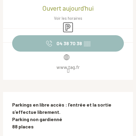
Ouvert aujourd'hui
Voir les horaires
Parking
04 38 70 38
▒▒
www.tag.fr
Description
Parkings en libre accès : l’entrée et la sortie 
s’effectue librement.

Parking non gardienné

88 places