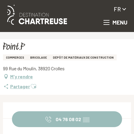
FR
MENU
Aller
Accueil
Point.P
au
contenu
principal
Point.P
COMMERCES
BRICOLAGE
DÉPÔT DE MATÉRIAUX DE CONSTRUCTION
99 Rue du Moulin, 38920 Crolles
M'y rendre
Ajouter aux favoris
Partager
Ouverture et coordonnées
04 76 08 02
▒▒