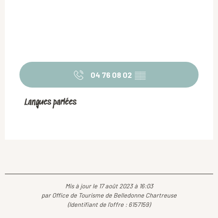
04 76 08 02
▒▒
Langues parlées
Langues parlées
Mis à jour le 17 août 2023 à 16:03
par Office de Tourisme de Belledonne Chartreuse
(Identifiant de l'offre :
6157159
)