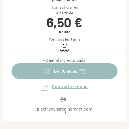
Voir les horaires
À partir de
6,50 €
Adulte
Voir tous les tarifs
Piscine
+ 2 autre(s) prestation(s)
04 76 56 55
▒▒
Contactez-nous
piscineduneron.horanet.com