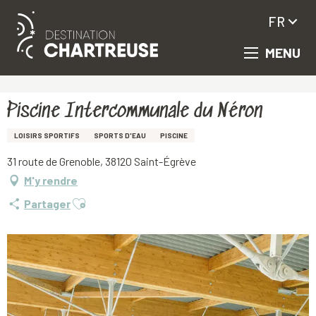
FR
MENU
Aller
Accueil
Piscine Intercommunale du Néron
au
contenu
principal
Piscine Intercommunale du Néron
LOISIRS SPORTIFS
SPORTS D'EAU
PISCINE
31 route de Grenoble, 38120 Saint-Égrève
M'y rendre
Ajouter aux favoris
Partager