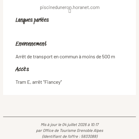
piscineduneron.horanet.com
Langues parlées
Langues parlées
Environnement
Environnement
Arrêt de transport en commun à moins de 500 m
Accès
Accès
Tram E, arrêt "Fiancey"
Mis à jour le 04 juillet 2026 à 10:17
par Office de Tourisme Grenoble Alpes
(Identifiant de l'offre :
5833088
)