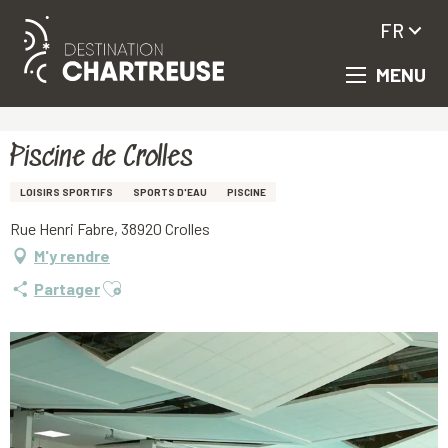
FR
MENU
Aller
Accueil
Piscine de Crolles
au
contenu
principal
Piscine de Crolles
LOISIRS SPORTIFS
SPORTS D'EAU
PISCINE
Rue Henri Fabre, 38920 Crolles
M'y rendre
Ajouter aux favoris
Partager