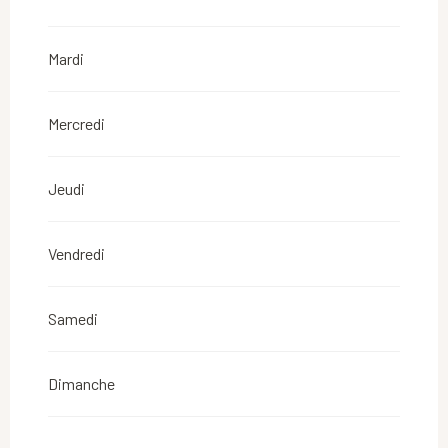
Du
9 février 2026
au
22 février 2026
Mardi
Du
23 février 2026
au
5 avril 2026
Mercredi
Du
6 avril 2026
au
19 avril 2026
Jeudi
Vendredi
Samedi
Dimanche