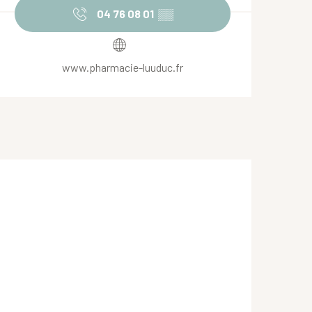
04 76 08 01
▒▒
www.pharmacie-luuduc.fr