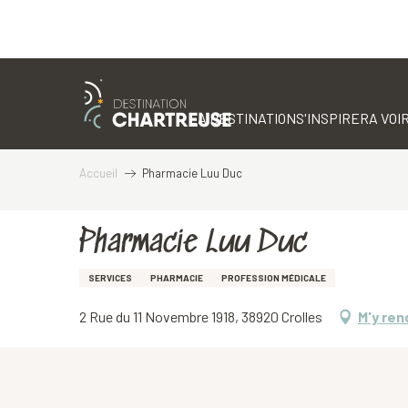
Aller
au
contenu
LA DESTINATION
S'INSPIRER
A VOIR
principal
Accueil
Pharmacie Luu Duc
Pharmacie Luu Duc
SERVICES
PHARMACIE
PROFESSION MÉDICALE
2 Rue du 11 Novembre 1918, 38920 Crolles
M'y ren