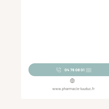
04 76 08 01
▒▒
www.pharmacie-luuduc.fr