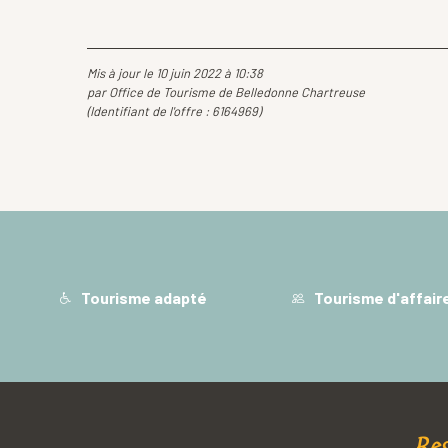
Mis à jour le 10 juin 2022 à 10:38
par Office de Tourisme de Belledonne Chartreuse
(Identifiant de l'offre :
6164969
)
Tourisme adapté
Tourisme d'affair