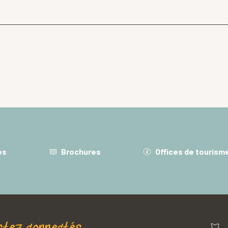
es
Brochures
Offices de tourism