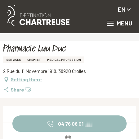
EN
MENU
Aller
Homepage
Pharmacie Luu Duc
au
contenu
principal
Pharmacie Luu Duc
SERVICES
CHEMIST
MEDICAL PROFESSION
2 Rue du 11 Novembre 1918, 38920 Crolles
Getting there
Ajouter aux favoris
Share
Opening hours & contact details
04 76 08 01
▒▒