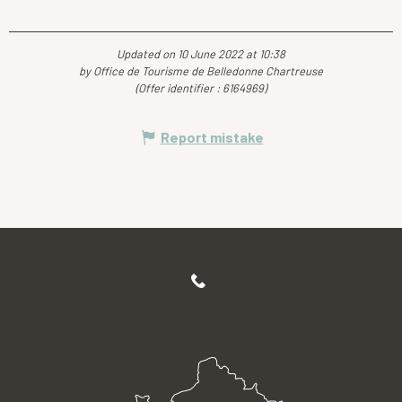
Updated on 10 June 2022 at 10:38
by Office de Tourisme de Belledonne Chartreuse
(Offer identifier :
6164969
)
Report mistake