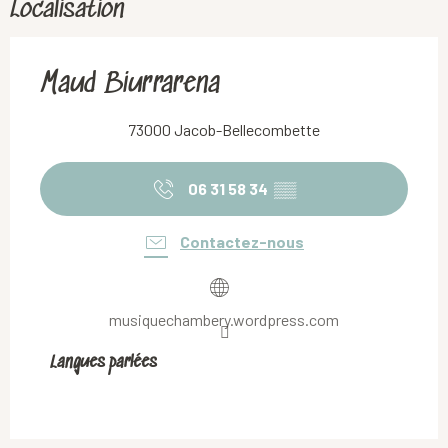
Localisation
Maud Biurrarena
73000 Jacob-Bellecombette
06 31 58 34
▒▒
Contactez-nous
musiquechambery.wordpress.com
Langues parlées
Langues parlées